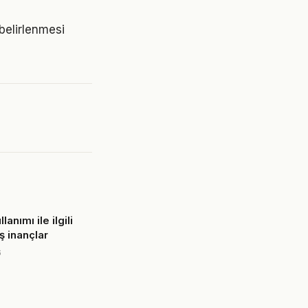
 belirlenmesi
lanımı ile ilgili
ş inançlar
6