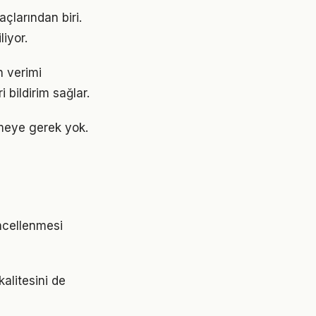
çlarından biri.
liyor.
n verimi
 bildirim sağlar.
meye gerek yok.
üncellenmesi
alitesini de