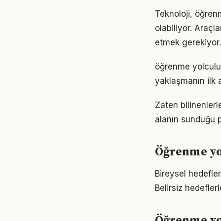
Teknoloji, öğren
olabiliyor. Araçl
etmek gerekiyor.
öğrenme yolculu
yaklaşmanın ilk 
Zaten bilinenle
alanın sunduğu p
Öğrenme yo
Bireysel hedefler
Belirsiz hedefler
Öğrenme yol