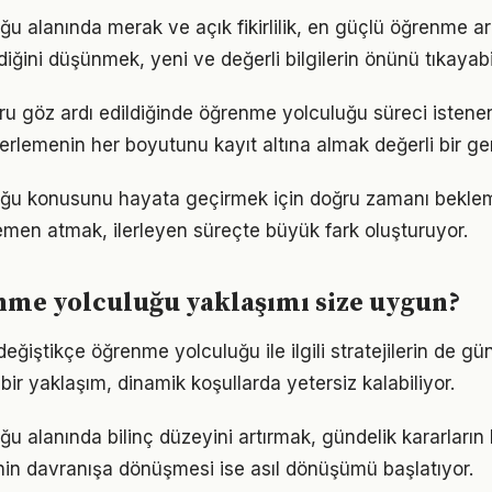
u alanında merak ve açık fikirlilik, en güçlü öğrenme ara
ldiğini düşünmek, yeni ve değerli bilgilerin önünü tıkayabi
ru göz ardı edildiğinde öğrenme yolculuğu süreci istene
lerlemenin her boyutunu kayıt altına almak değerli bir geri
ğu konusunu hayata geçirmek için doğru zamanı bekle
men atmak, ilerleyen süreçte büyük fark oluşturuyor.
nme yolculuğu yaklaşımı size uygun?
eğiştikçe öğrenme yolculuğu ile ilgili stratejilerin de g
 bir yaklaşım, dinamik koşullarda yetersiz kalabiliyor.
 alanında bilinç düzeyini artırmak, gündelik kararların k
ginin davranışa dönüşmesi ise asıl dönüşümü başlatıyor.