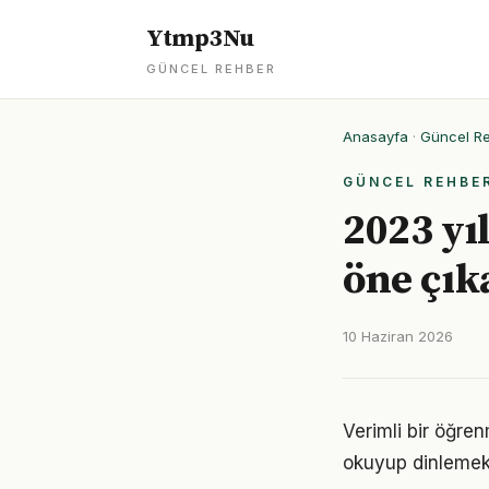
Ytmp3Nu
GÜNCEL REHBER
Anasayfa
·
Güncel R
GÜNCEL REHBE
2023 yı
öne çık
10 Haziran 2026
Verimli bir öğre
okuyup dinlemek d