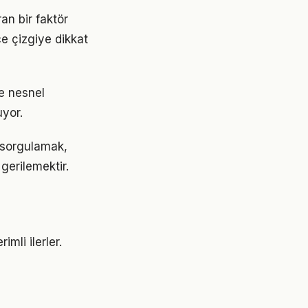
an bir faktör
ce çizgiye dikkat
e nesnel
uyor.
 sorgulamak,
gerilemektir.
mli ilerler.