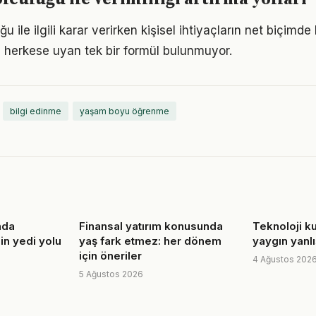
 ile ilgili karar verirken kişisel ihtiyaçların net biçimde
 herkese uyan tek bir formül bulunmuyor.
bilgi edinme
yaşam boyu öğrenme
nda
Finansal yatırım konusunda
Teknoloji kul
in yedi yolu
yaş fark etmez: her dönem
yaygın yanlı
için öneriler
4 Ağustos 202
5 Ağustos 2026