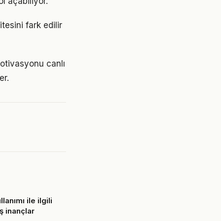
l açabiliyor.
esini fark edilir
otivasyonu canlı
er.
lanımı ile ilgili
ş inançlar