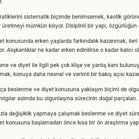
.
pratiklerini sistematik biçimde benimsemek, kaotik görün
 üretmeyi mümkün kılıyor. Disiplinli bir yapı, özgürlüğün
et konusunda erken yaşlarda farkındalık kazanmak, iler
r. Alışkanlıklar ne kadar erken edinilirse o kadar kalıcı ol
 ve diyet ile ilgili pek çok klişe ve yanlış kanı bulunuy
lmak, konuya daha nesnel ve verimli bir bakış açısı kazan
rtıkça beslenme ve diyet konusuna yaklaşım biçimi de olgu
nılgılar aslında bu olgunlaşma sürecinin doğal parçaları.
zla değişiklik yapmaya çalışmak beslenme ve diyet süreci
et konusuna başlamadan önce kısa bir ön araştırma ya