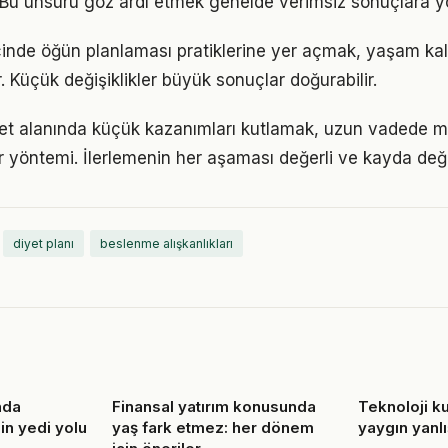
. Bu unsuru göz ardı etmek genelde verimsiz sonuçlara yo
çinde öğün planlaması pratiklerine yer açmak, yaşam kalit
. Küçük değişiklikler büyük sonuçlar doğurabilir.
et alanında küçük kazanımları kutlamak, uzun vadede m
bir yöntemi. İlerlemenin her aşaması değerli ve kayda değ
diyet planı
beslenme alışkanlıkları
nda
Finansal yatırım konusunda
Teknoloji kul
in yedi yolu
yaş fark etmez: her dönem
yaygın yanlı