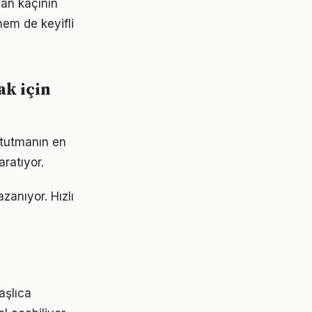
dan kaçının
em de keyifli
k için
 tutmanın en
aratıyor.
anıyor. Hızlı
aşlıca