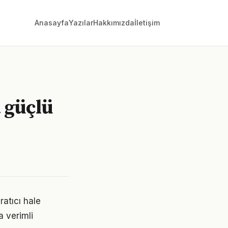
Anasayfa
Yazılar
Hakkımızda
İletişim
 güçlü
atıcı hale
a verimli