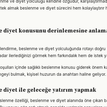
enme ve diyet yolculuğu kendine özgüdür, karşılaştırma
ek almak beslenme ve diyet sürecini hem kolaylaştırır h
e diyet konusunu derinlemesine anlama
lendirme, beslenme ve diyet yolculuğunda rotayı doğru
adar ilerlediğinizi görmek hem farkındalık hem de istek y
ulları içinde sağlıklı beslenme konusu giderek önem kaz
geyi bulmak, kişisel huzurun da anahtarı haline geliyor.
 diyet ile geleceğe yatırım yapmak
beslenme özelliği, beslenme ve diyet alanında öne çıkan b