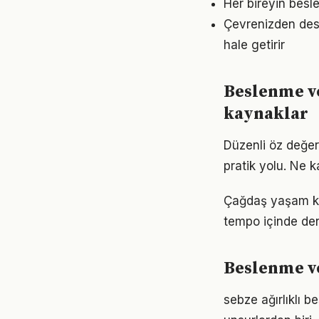
Her bireyin besl
Çevrenizden dest
hale getirir
Beslenme v
kaynaklar
Düzenli öz değer
pratik yolu. Ne k
Çağdaş yaşam koş
tempo içinde den
Beslenme ve
sebze ağırlıklı 