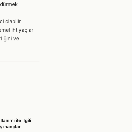
ürdürmek
 olabilir
emel ihtiyaçlar
liğini ve
lanımı ile ilgili
ş inançlar