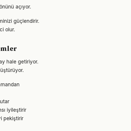
 önünü açıyor.
nizi güçlendirir.
i olur.
emler
y hale getiriyor.
üştürüyor.
zamandan
utar
iyileştirir
pekiştirir