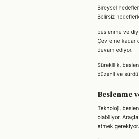
Bireysel hedefler
Belirsiz hedefler
beslenme ve diyet
Çevre ne kadar d
devam ediyor.
Süreklilik, besle
düzenli ve sürdür
Beslenme ve
Teknoloji, besle
olabiliyor. Araçl
etmek gerekiyor.