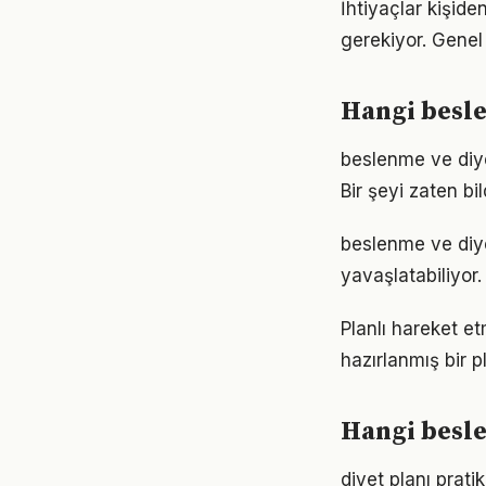
İhtiyaçlar kişide
gerekiyor. Genel 
Hangi besle
beslenme ve diyet
Bir şeyi zaten bi
beslenme ve diy
yavaşlatabiliyor.
Planlı hareket et
hazırlanmış bir p
Hangi besle
diyet planı prat