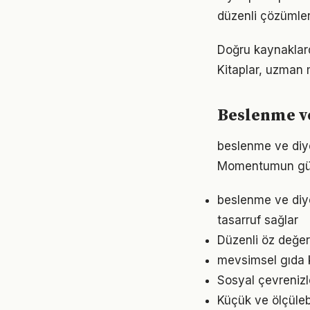
düzenli çözümler
Doğru kaynaklard
Kitaplar, uzman m
Beslenme ve
beslenme ve diye
Momentumun gücü
beslenme ve diy
tasarruf sağlar
Düzenli öz değer
mevsimsel gıda k
Sosyal çevrenizl
Küçük ve ölçülebil