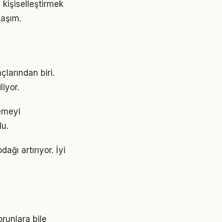
 kişiselleştirmek
laşım.
larından biri.
liyor.
emeyi
lu.
ağı artırıyor. İyi
runlara bile