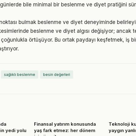
ünlerde bile minimal bir beslenme ve diyet pratiğini s
 noktası bulmak beslenme ve diyet deneyiminde belirleyici
kesimlerinde beslenme ve diyet algısı değişiyor; ancak t
 çoğunlukla örtüşüyor. Bu ortak paydayı keşfetmek, iş bir
ştırıyor.
sağlıklı beslenme
besin değerleri
nda
Finansal yatırım konusunda
Teknoloji kul
in yedi yolu
yaş fark etmez: her dönem
yaygın yanlı