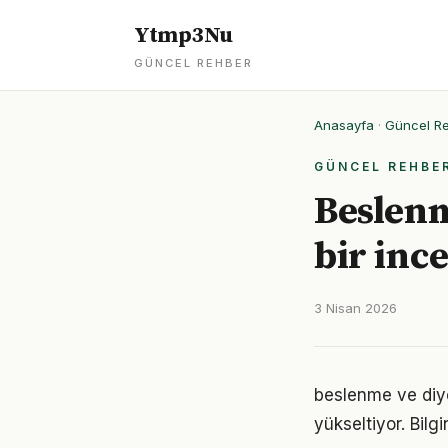
Ytmp3Nu
GÜNCEL REHBER
Anasayfa
·
Güncel R
GÜNCEL REHBE
Beslenm
bir inc
3 Nisan 2026
beslenme ve diyet
yükseltiyor. Bil