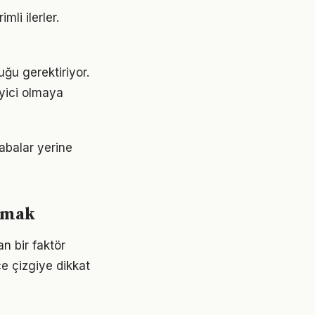
li ilerler.
uğu gerektiriyor.
eyici olmaya
çabalar yerine
urmak
n bir faktör
ce çizgiye dikkat