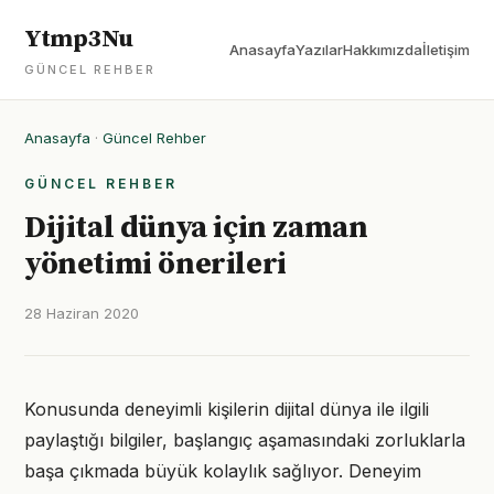
Ytmp3Nu
Anasayfa
Yazılar
Hakkımızda
İletişim
GÜNCEL REHBER
Anasayfa
·
Güncel Rehber
GÜNCEL REHBER
Dijital dünya için zaman
yönetimi önerileri
28 Haziran 2020
Konusunda deneyimli kişilerin dijital dünya ile ilgili
paylaştığı bilgiler, başlangıç aşamasındaki zorluklarla
başa çıkmada büyük kolaylık sağlıyor. Deneyim