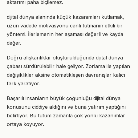
aktarımı paha biçilemez.
dijital dünya alanında küçük kazanımları kutlamak,
uzun vadede motivasyonu canlı tutmanın etkili bir
yöntemi. İlerlemenin her aşaması değerli ve kayda
değer.
Doğru alışkanlıklar oluşturulduğunda dijital dünya
çabası sürdürülebilir hale geliyor. Zorlama ile yapılan
değişiklikler aksine otomatikleşen davranışlar kalıcı
fark yaratıyor.
Başarılı insanların büyük çoğunluğu dijital dünya
konusunu ciddiye aldığını ve buna yatırım yaptığını
belirtiyor. Bu tutum zamanla çok yönlü kazanımlar
ortaya koyuyor.