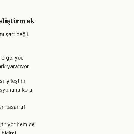
eliştirmek
 şart değil.
le geliyor.
rk yaratıyor.
iyileştirir
asyonunu korur
an tasarruf
tiriyor hem de
 biçimi.