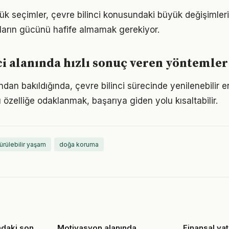
ük seçimler, çevre bilinci konusundaki büyük değişimlerin
ıkların gücünü hafife almamak gerekiyor.
ci alanında hızlı sonuç veren yöntemler
ndan bakıldığında, çevre bilinci sürecinde yenilenebilir e
u özelliğe odaklanmak, başarıya giden yolu kısaltabilir.
ürülebilir yaşam
doğa koruma
ndaki son
Motivasyon alanında
Finansal ya