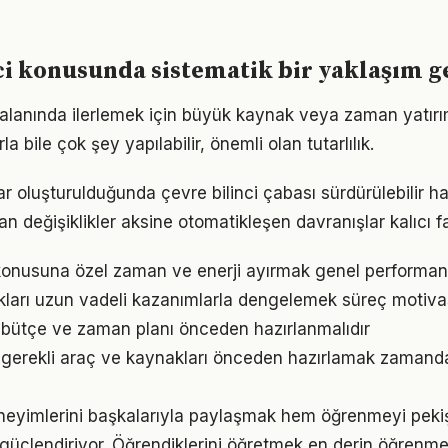
ci konusunda sistematik bir yaklaşım g
alanında ilerlemek için büyük kaynak veya zaman yatırımı
a bile çok şey yapılabilir, önemli olan tutarlılık.
ar oluşturulduğunda çevre bilinci çabası sürdürülebilir ha
an değişiklikler aksine otomatikleşen davranışlar kalıcı fa
konusuna özel zaman ve enerji ayırmak genel performansı 
ukları uzun vadeli kazanımlarla dengelemek süreç motiv
in bütçe ve zaman planı önceden hazırlanmalıdır
in gerekli araç ve kaynakları önceden hazırlamak zamand
eyimlerini başkalarıyla paylaşmak hem öğrenmeyi pekiş
i güçlendiriyor. Öğrendiklerini öğretmek en derin öğrenme