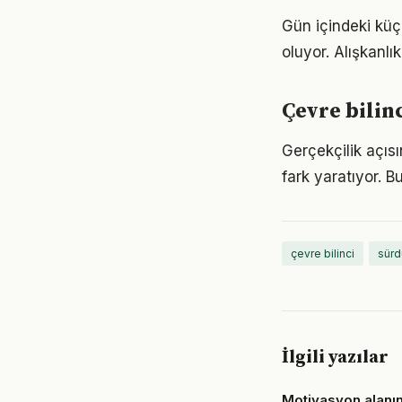
Gün içindeki küç
oluyor. Alışkanl
Çevre bilin
Gerçekçilik açısı
fark yaratıyor. B
çevre bilinci
sürd
İlgili yazılar
Motivasyon alanı