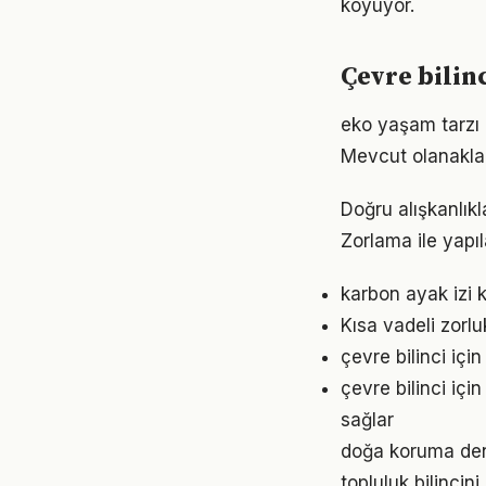
koyuyor.
Çevre bilin
eko yaşam tarzı 
Mevcut olanaklarl
Doğru alışkanlıkl
Zorlama ile yapıl
karbon ayak izi 
Kısa vadeli zorl
çevre bilinci iç
çevre bilinci iç
sağlar
doğa koruma den
topluluk bilincin