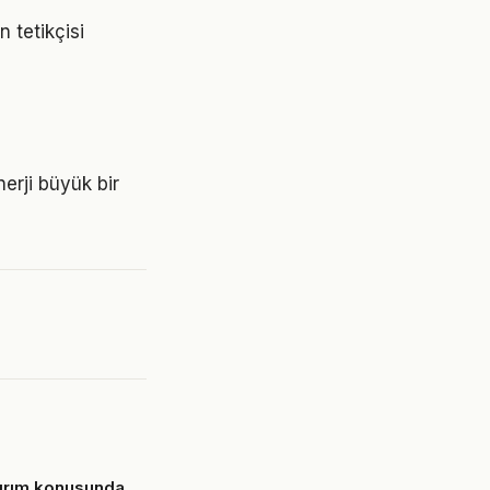
 tetikçisi
nerji büyük bir
tırım konusunda