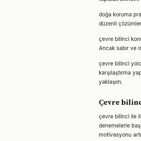
doğa koruma prat
düzenli çözümler
çevre bilinci ko
Ancak sabır ve is
çevre bilinci yo
karşılaştırma ya
yaklaşım.
Çevre bilin
çevre bilinci ile
denemelerle başl
motivasyonu artır