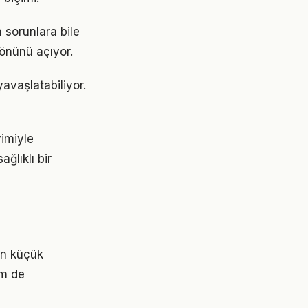
 sorunlara bile
 önünü açıyor.
avaşlatabiliyor.
yimiyle
ğlıklı bir
çin küçük
em de