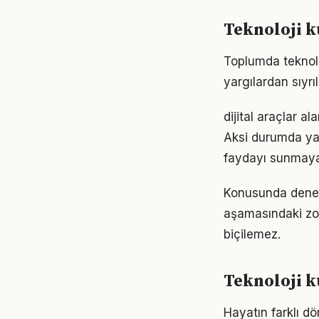
Teknoloji k
Toplumda teknoloj
yargılardan sıyrı
dijital araçlar a
Aksi durumda ya
faydayı sunmayab
Konusunda deneyiml
aşamasındaki zor
biçilemez.
Teknoloji k
Hayatın farklı dö