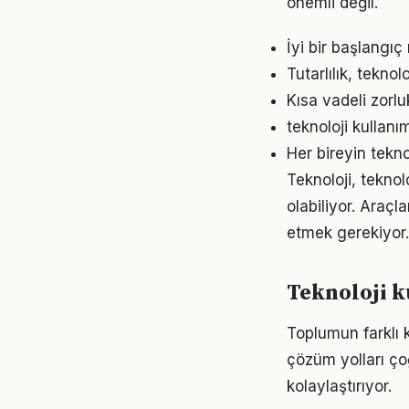
önemli değil.
İyi bir başlangıç
Tutarlılık, tekno
Kısa vadeli zorl
teknoloji kullan
Her bireyin tekn
Teknoloji, teknol
olabiliyor. Araçl
etmek gerekiyor.
Teknoloji k
Toplumun farklı k
çözüm yolları ço
kolaylaştırıyor.