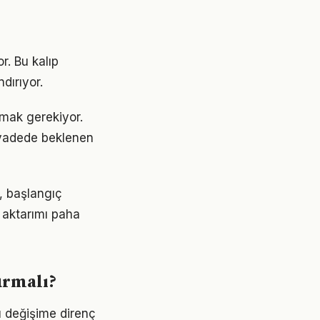
r. Bu kalıp
dırıyor.
aşmak gerekiyor.
 vadede beklenen
r, başlangıç
 aktarımı paha
urmalı?
Bu değişime direnç