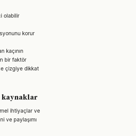
 olabilir
asyonunu korur
an kaçının
n bir faktör
ce çizgiye dikkat
e kaynaklar
emel ihtiyaçlar ve
ini ve paylaşımı