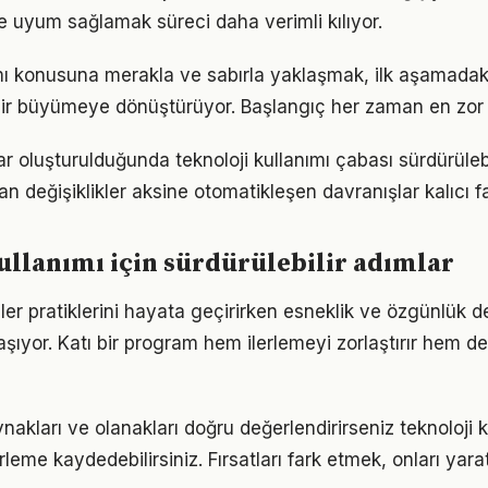
 uyum sağlamak süreci daha verimli kılıyor.
ımı konusuna merakla ve sabırla yaklaşmak, ilk aşamadaki
ir büyümeye dönüştürüyor. Başlangıç her zaman en zor k
ar oluşturulduğunda teknoloji kullanımı çabası sürdürülebi
an değişiklikler aksine otomatikleşen davranışlar kalıcı fa
ullanımı için sürdürülebilir adımlar
ler pratiklerini hayata geçirirken esneklik ve özgünlük d
ıyor. Katı bir program hem ilerlemeyi zorlaştırır hem 
akları ve olanakları doğru değerlendirirseniz teknoloji 
erleme kaydedebilirsiniz. Fırsatları fark etmek, onları ya