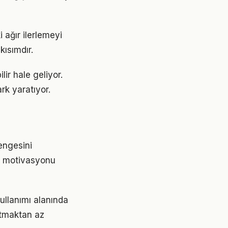
 ağır ilerlemeyi
ısımdır.
lir hale geliyor.
rk yaratıyor.
engesini
de motivasyonu
kullanımı alanında
ratmaktan az