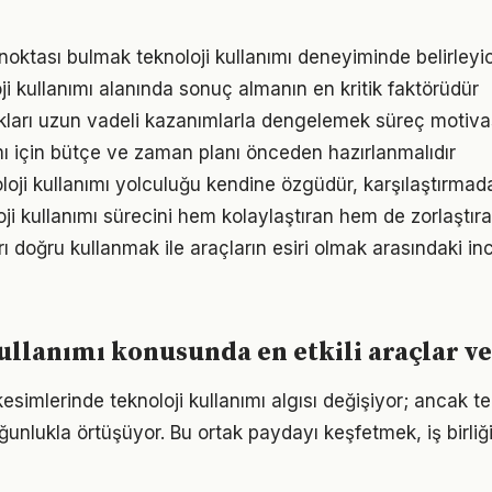
 noktası bulmak teknoloji kullanımı deneyiminde belirleyici
loji kullanımı alanında sonuç almanın en kritik faktörüdür
ukları uzun vadeli kazanımlarla dengelemek süreç motiv
ımı için bütçe ve zaman planı önceden hazırlanmalıdır
oloji kullanımı yolculuğu kendine özgüdür, karşılaştırmad
oji kullanımı sürecini hem kolaylaştıran hem de zorlaştıra
arı doğru kullanmak ile araçların esiri olmak arasındaki in
ullanımı konusunda en etkili araçlar v
esimlerinde teknoloji kullanımı algısı değişiyor; ancak t
ğunlukla örtüşüyor. Bu ortak paydayı keşfetmek, iş birliğ