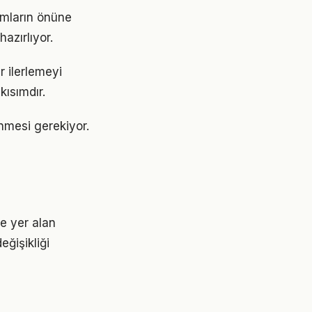
şımların önüne
azırlıyor.
r ilerlemeyi
ısımdır.
lenmesi gerekiyor.
e yer alan
eğişikliği