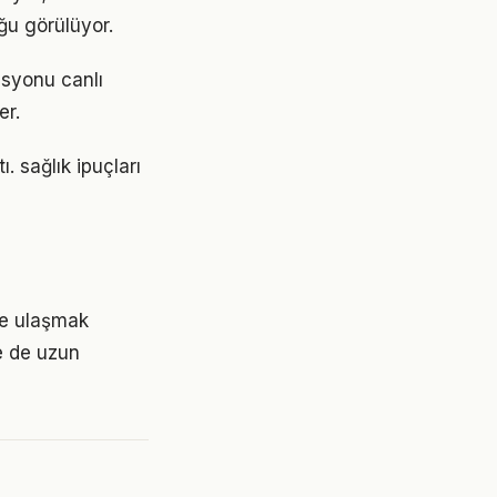
ğu görülüyor.
asyonu canlı
er.
. sağlık ipuçları
ere ulaşmak
e de uzun