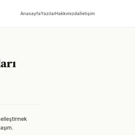
Anasayfa
Yazılar
Hakkımızda
İletişim
ları
iselleştirmek
laşım.