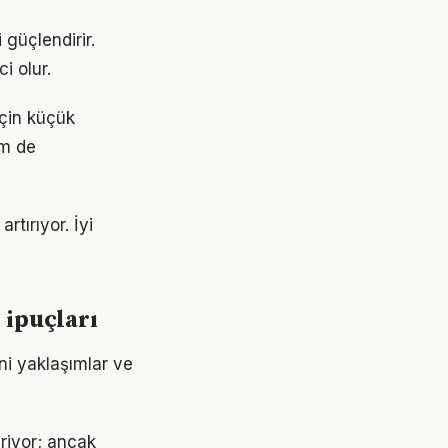
 güçlendirir.
i olur.
için küçük
em de
rtırıyor. İyi
 ipuçları
ni yaklaşımlar ve
eriyor; ancak