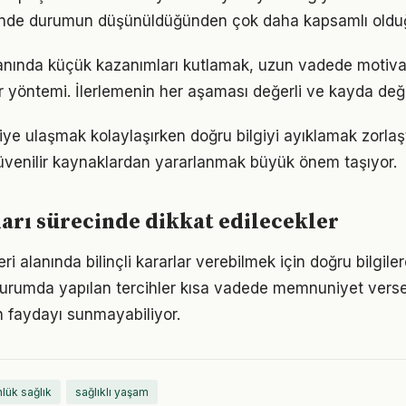
iğinde durumun düşünüldüğünden çok daha kapsamlı oldu
alanında küçük kazanımları kutlamak, uzun vadede motiv
bir yöntemi. İlerlemenin her aşaması değerli ve kayda değ
giye ulaşmak kolaylaşırken doğru bilgiyi ayıklamak zorlaştı
venilir kaynaklardan yararlanmak büyük önem taşıyor.
ları sürecinde dikkat edilecekler
eri alanında bilinçli kararlar verebilmek için doğru bilgil
 durumda yapılan tercihler kısa vadede memnuniyet vers
 faydayı sunmayabiliyor.
lük sağlık
sağlıklı yaşam