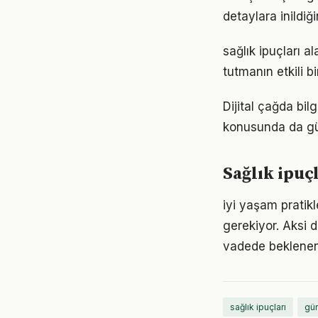
detaylara inild
sağlık ipuçları 
tutmanın etkili 
Dijital çağda bil
konusunda da gü
Sağlık ipuç
iyi yaşam pratikl
gerekiyor. Aksi
vadede beklenen
sağlık ipuçları
gün