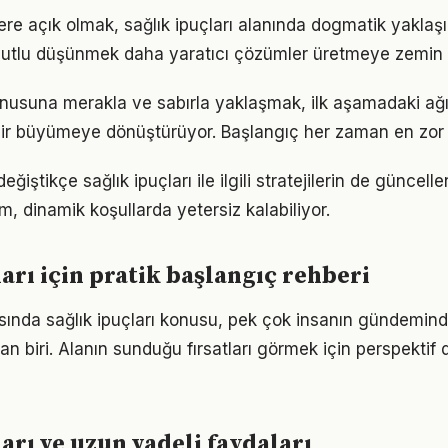
lere açık olmak, sağlık ipuçları alanında dogmatik yakla
utlu düşünmek daha yaratıcı çözümler üretmeye zemin h
konusuna merakla ve sabırla yaklaşmak, ilk aşamadaki ağı
ir büyümeye dönüştürüyor. Başlangıç her zaman en zor k
eğiştikçe sağlık ipuçları ile ilgili stratejilerin de güncel
ım, dinamik koşullarda yetersiz kalabiliyor.
ları için pratik başlangıç rehberi
nda sağlık ipuçları konusu, pek çok insanın gündemind
an biri. Alanın sunduğu fırsatları görmek için perspektif d
arı ve uzun vadeli faydaları