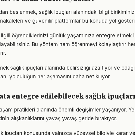
n beslenmek, sağlık ipuçları alanındaki bilgi birikiminizi
akaleleri ve güvenilir platformlar bu konuda yol gösteric
le ilgili öğrendiklerinizi günlük yaşamınıza entegre etmek 
ayabilirsiniz. Bu yöntem hem öğrenmeyi kolaylaştırır h
ır.
ek sağlık ipuçları alanında belirsizliği azaltıyor ve odağı a
lan, yolculuğun her aşamasını daha net kılıyor.
ta entegre edilebilecek sağlık ipuçları
yaşam pratikleri alanında önemli değişimler yaşanıyor. Ye
nin alışkanlıklarını yavaş yavaş geride bırakıyor.
lık ipuçları konusunda yalnızca yüzeysel bilgiyle karar v