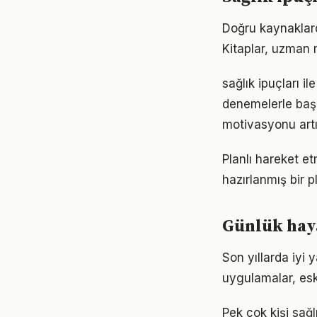
Doğru kaynaklarda
Kitaplar, uzman m
sağlık ipuçları i
denemelerle başl
motivasyonu artır
Planlı hareket etm
hazırlanmış bir p
Günlük haya
Son yıllarda iyi 
uygulamalar, eski
Pek çok kişi sağ