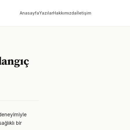
Anasayfa
Yazılar
Hakkımızda
İletişim
şlangıç
 deneyimiyle
ğlıklı bir