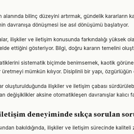
şim alanında bilinç düzeyini artırmak, gündelik kararların ka
ginin davranışa dönüşmesi ise asıl dönüşümü başlatıyor.
lar, ilişkiler ve iletişim konusunda farkındalığı yüksek ol
elde ettiğini gösteriyor. Bilgi, doğru kararın temelini oluş
tiklerini sistematik biçimde benimsemek, kaotik görünen
 üretmeyi mümkün kılıyor. Disiplinli bir yapı, özgürlüğün
ar oluşturulduğunda ilişkiler ve iletişim çabası sürdürülebi
an değişiklikler aksine otomatikleşen davranışlar kalıcı fa
e iletişim deneyiminde sıkça sorulan sor
ısından bakıldığında, ilişkiler ve iletişim sürecinde kalite