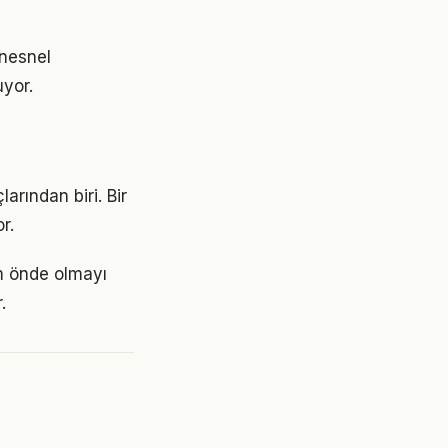
 nesnel
uyor.
larından biri. Bir
r.
ım önde olmayı
.