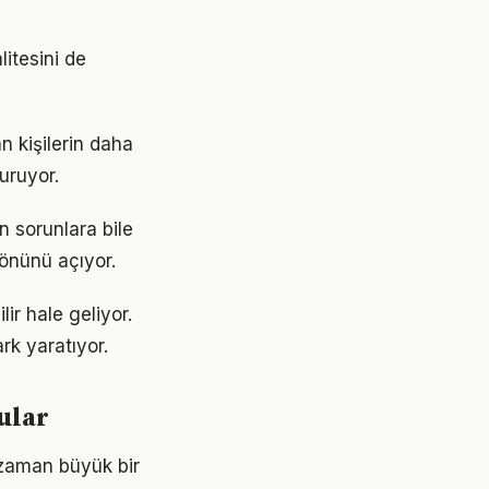
litesini de
an kişilerin daha
turuyor.
 sorunlara bile
 önünü açıyor.
lir hale geliyor.
rk yaratıyor.
ular
li zaman büyük bir