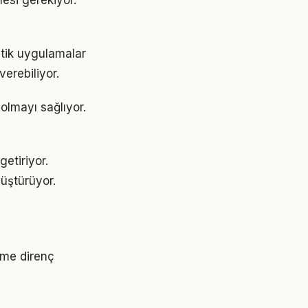
mesi gerekiyor.
atik uygulamalar
erebiliyor.
olmayı sağlıyor.
etiriyor.
üştürüyor.
ime direnç