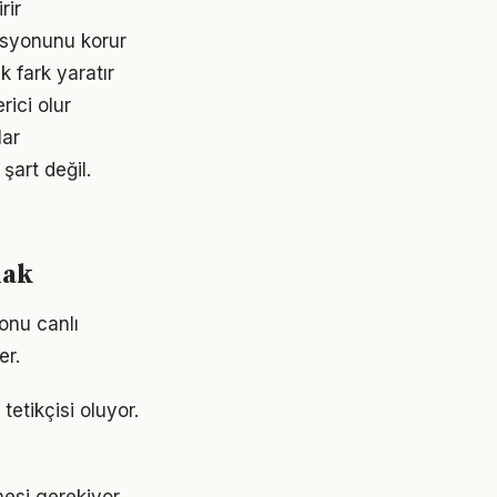
rir
asyonunu korur
 fark yaratır
rici olur
lar
şart değil.
mak
onu canlı
er.
etikçisi oluyor.