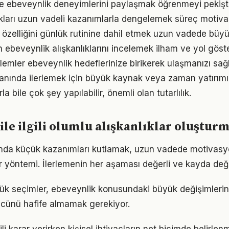
e ebeveynlik deneyimlerini paylaşmak öğrenmeyi pekişti
ukları uzun vadeli kazanımlarla dengelemek süreç motiv
özelliğini günlük rutinine dahil etmek uzun vadede büyük
ın ebeveynlik alışkanlıklarını incelemek ilham ve yol göste
emler ebeveynlik hedeflerinize birikerek ulaşmanızı sağ
alanında ilerlemek için büyük kaynak veya zaman yatırımı 
a bile çok şey yapılabilir, önemli olan tutarlılık.
ile ilgili olumlu alışkanlıklar oluştur
ında küçük kazanımları kutlamak, uzun vadede motivasy
bir yöntemi. İlerlemenin her aşaması değerli ve kayda değ
ük seçimler, ebeveynlik konusundaki büyük değişimlerin t
gücünü hafife almamak gerekiyor.