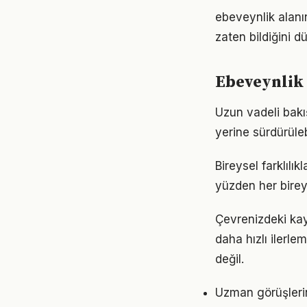
ebeveynlik alanın
zaten bildiğini d
Ebeveynlik 
Uzun vadeli bakı
yerine sürdürüle
Bireysel farklıl
yüzden her birey
Çevrenizdeki kay
daha hızlı ilerle
değil.
Uzman görüşleri