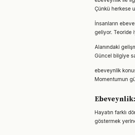
ebeveynlik ile il
Çünkü herkese u
İnsanların ebeve
geliyor. Teoride 
Alanındaki geliş
Güncel bilgiye s
ebeveynlik konus
Momentumun gücü
Ebeveynlik:
Hayatın farklı d
göstermek yerine