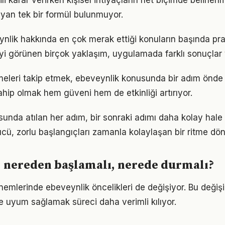
gili karar verirken kişisel ihtiyaçların net biçimde belirlen
yan tek bir formül bulunmuyor.
ynlik hakkında en çok merak ettiği konuların başında pr
iyi görünen birçok yaklaşım, uygulamada farklı sonuçlar v
meleri takip etmek, ebeveynlik konusunda bir adım önde 
ahip olmak hem güveni hem de etkinliği artırıyor.
unda atılan her adım, bir sonraki adımı daha kolay hale g
, zorlu başlangıçları zamanla kolaylaşan bir ritme dön
 nereden başlamalı, nerede durmalı?
önemlerinde ebeveynlik öncelikleri de değişiyor. Bu değiş
 uyum sağlamak süreci daha verimli kılıyor.