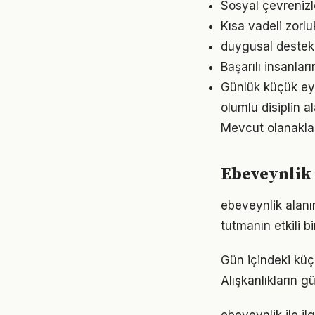
Sosyal çevrenizl
Kısa vadeli zorl
duygusal destek 
Başarılı insanlar
Günlük küçük eyl
olumlu disiplin 
Mevcut olanaklarl
Ebeveynlik 
ebeveynlik alan
tutmanın etkili 
Gün içindeki küç
Alışkanlıkların 