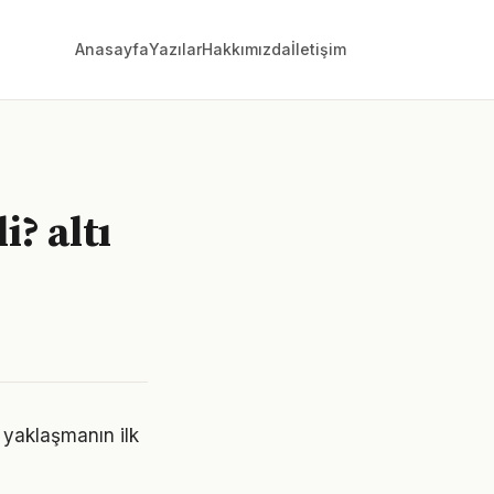
Anasayfa
Yazılar
Hakkımızda
İletişim
? altı
 yaklaşmanın ilk