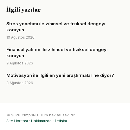
İlgili yazılar
Stres yönetimi ile zihinsel ve fiziksel dengeyi
koruyun
10 Ağustos 2026
Finansal yatırım ile zihinsel ve fiziksel dengeyi
koruyun
9 Ağustos 2026
Motivasyon ile ilgili en yeni araştırmalar ne diyor?
8 Ağustos 2026
© 2026 Ytmp3Nu. Tüm hakları saklıdır.
Site Haritası
·
Hakkımızda
·
İletişim