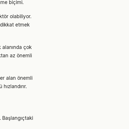
nme biçimi.
tör olabiliyor.
e dikkat etmek
k alanında çok
aktan az önemli
er alan önemli
hızlandırır.
r. Başlangıçtaki