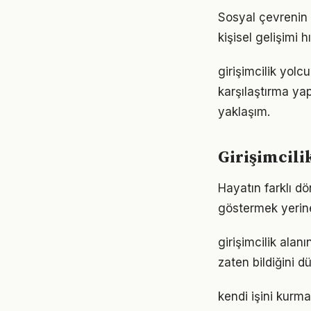
Sosyal çevrenin g
kişisel gelişimi h
girişimcilik yol
karşılaştırma ya
yaklaşım.
Girişimcili
Hayatın farklı dö
göstermek yerine
girişimcilik alan
zaten bildiğini d
kendi işini kurm