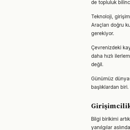
de topluluk bilin
Teknoloji, girişi
Araçları doğru ku
gerekiyor.
Çevrenizdeki kayn
daha hızlı ilerle
değil.
Günümüz dünyası
başlıklardan bir
Girişimcilik
Bilgi birikimi ar
yanılgılar aslınd