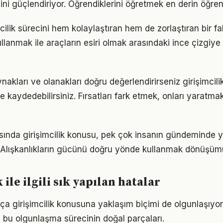
cini güçlendiriyor. Öğrendiklerini öğretmek en derin öğre
mcilik sürecini hem kolaylaştıran hem de zorlaştıran bir fak
llanmak ile araçların esiri olmak arasındaki ince çizgiy
akları ve olanakları doğru değerlendirirseniz girişimcili
me kaydedebilirsiniz. Fırsatları fark etmek, onları yaratm
nda girişimcilik konusu, pek çok insanın gündeminde y
i. Alışkanlıkların gücünü doğru yönde kullanmak dönüşümü 
 ile ilgili sık yapılan hatalar
tıkça girişimcilik konusuna yaklaşım biçimi de olgunlaşıyo
a bu olgunlaşma sürecinin doğal parçaları.