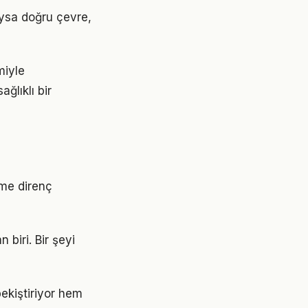
 Oysa doğru çevre,
miyle
ğlıklı bir
ime direnç
 biri. Bir şeyi
ekiştiriyor hem