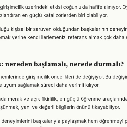
irişimcilik üzerindeki etkisi çoğunlukla hafife alınıyor.
ızlandıran en güçlü katalizörlerden biri olabiliyor.
culuğu kişisel bir serüven olduğundan başkalarının deneyi
pmak yerine kendi ilerlemenizi referans almak çok daha sa
k: nereden başlamalı, nerede durmalı?
nemlerinde girişimcilik öncelikleri de değişiyor. Bu değiş
 uyum sağlamak süreci daha verimli kılıyor.
ında merak ve açık fikirlilik, en güçlü öğrenme araçlarından
üşünmek, yeni ve değerli bilgilerin önünü tıkayabiliyor.
a deneyimlerini başkalarıyla paylaşmak hem öğrenmeyi p