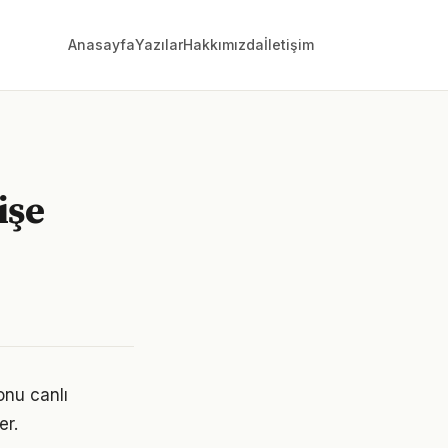
Anasayfa
Yazılar
Hakkımızda
İletişim
işe
onu canlı
er.