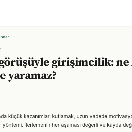
ehber
R
örüşüyle girişimcilik: ne 
ne yaramaz?
nında küçük kazanımları kutlamak, uzun vadede motivasy
bir yöntemi. İlerlemenin her aşaması değerli ve kayda değ