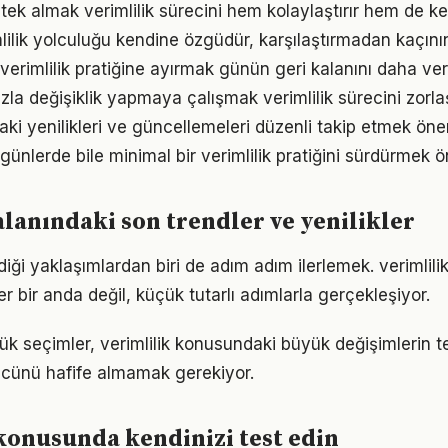
k almak verimlilik sürecini hem kolaylaştırır hem de keyi
mlilik yolculuğu kendine özgüdür, karşılaştırmadan kaçını
verimlilik pratiğine ayırmak günün geri kalanını daha veri
la değişiklik yapmaya çalışmak verimlilik sürecini zorlaş
daki yenilikleri ve güncellemeleri düzenli takip etmek öne
ünlerde bile minimal bir verimlilik pratiğini sürdürmek ö
alanındaki son trendler ve yenilikler
iği yaklaşımlardan biri de adım adım ilerlemek. verimlil
er bir anda değil, küçük tutarlı adımlarla gerçekleşiyor.
k seçimler, verimlilik konusundaki büyük değişimlerin tet
gücünü hafife almamak gerekiyor.
konusunda kendinizi test edin