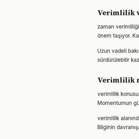
Verimlilik 
zaman verimliliğ
önem taşıyor. Ka
Uzun vadeli bakış
sürdürülebilir k
Verimlilik 
verimlilik konusu
Momentumun gücü
verimlilik alanın
Bilginin davranı