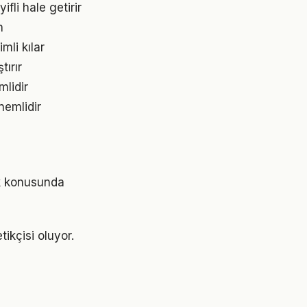
fli hale getirir
n
mli kılar
tırır
mlidir
nemlidir
ik konusunda
ikçisi oluyor.