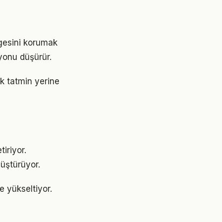
ngesini korumak
yonu düşürür.
ık tatmin yerine
iriyor.
üştürüyor.
de yükseltiyor.