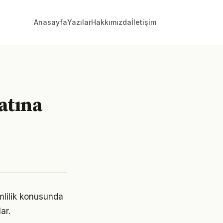
Anasayfa
Yazılar
Hakkımızda
İletişim
katına
mlilik konusunda
ar.