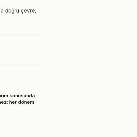
ysa doğru çevre,
tırım konusunda
mez: her dönem
6