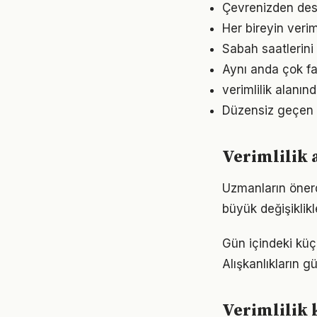
Çevrenizden deste
Her bireyin veri
Sabah saatlerini 
Aynı anda çok faz
verimlilik alanın
Düzensiz geçen g
Verimlilik 
Uzmanların önerd
büyük değişiklikl
Gün içindeki küçü
Alışkanlıkların 
Verimlilik 