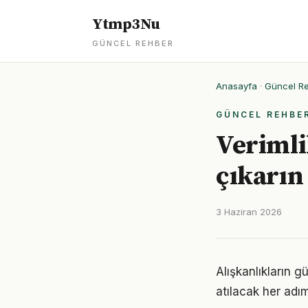
Ytmp3Nu
GÜNCEL REHBER
Anasayfa
·
Güncel R
GÜNCEL REHBE
Verimlil
çıkarın
3 Haziran 2026
Alışkanlıkların 
atılacak her adımı