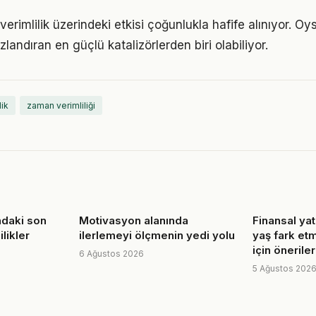
erimlilik üzerindeki etkisi çoğunlukla hafife alınıyor. O
ızlandıran en güçlü katalizörlerden biri olabiliyor.
lik
zaman verimliliği
ndaki son
Motivasyon alanında
Finansal ya
likler
ilerlemeyi ölçmenin yedi yolu
yaş fark et
için öneriler
6 Ağustos 2026
5 Ağustos 202